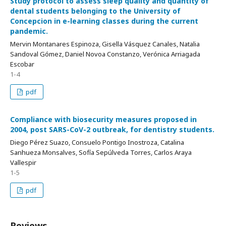
Study protocol to assess sleep quality and quantity of
dental students belonging to the University of
Concepcion in e-learning classes during the current
pandemic.
Mervin Montanares Espinoza, Gisella Vásquez Canales, Natalia
Sandoval Gómez, Daniel Novoa Constanzo, Verónica Arriagada
Escobar
1-4
pdf
Compliance with biosecurity measures proposed in
2004, post SARS-CoV-2 outbreak, for dentistry students.
Diego Pérez Suazo, Consuelo Pontigo Inostroza, Catalina
Sanhueza Monsalves, Sofía Sepúlveda Torres, Carlos Araya
Vallespir
1-5
pdf
Reviews